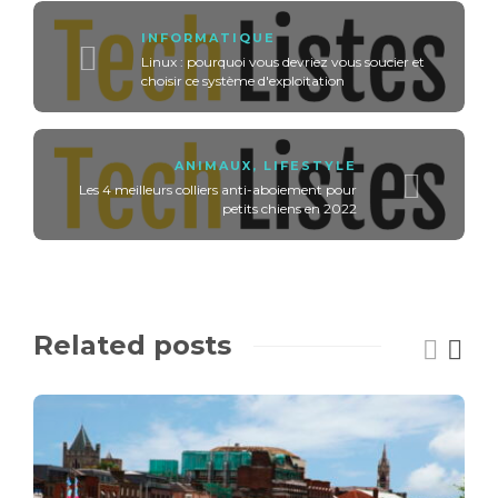
INFORMATIQUE
Linux : pourquoi vous devriez vous soucier et
choisir ce système d'exploitation
ANIMAUX
,
LIFESTYLE
Les 4 meilleurs colliers anti-aboiement pour
petits chiens en 2022
Related posts