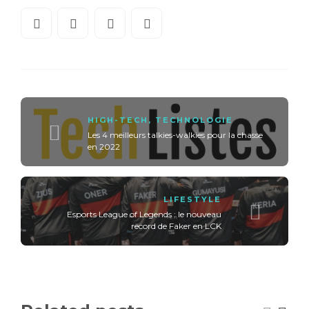
HIGH-TECH
,
TECHNOLOGIE
Les 4 meilleurs talkies-walkies pour la chasse
en 2022
LIFESTYLE
Esports League of Legends : le nouveau
record de Faker en LCK