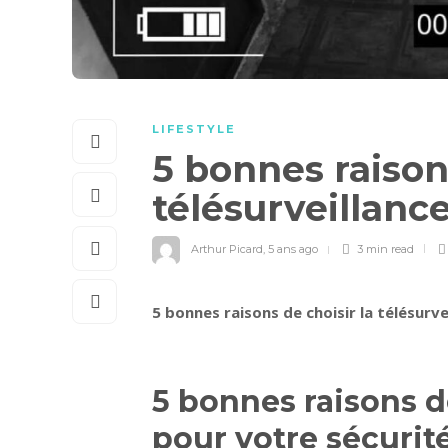
LIFESTYLE
5 bonnes raisons
télésurveillanc
Arthur Picard
,
5 ans ago
3 min
read
5 bonnes raisons de choisir la télésurv
5 bonnes raisons de
pour votre sécurit