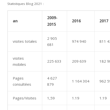
Statistiques Blog 2021 :
2009-
an
2016
2017
2015
2 905
visites totales
974 940
811 4
681
visites
225 633
209 639
182 9
mobiles
Pages
4 627
1 164 304
962 5
consultées
879
Pages/Visites
1,59
1.19
1.19