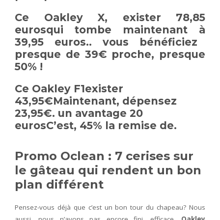
Ce
Oakley X,
exister
78,85
euros
qui tombe maintenant à
39,95 euros
.. vous bénéficiez
presque de
39€
proche, presque
50%
!
Ce
Oakley F1
exister
43,95€
Maintenant, dépensez
23,95€
. un avantage
20
euros
C’est,
45%
la remise de.
Promo Oclean : 7 cerises sur
le gâteau qui rendent un bon
plan différent
Pensez-vous déjà que c’est un bon tour du chapeau? Nous
aussi, nous n’avons pas encore fini. efficace,
Oakley