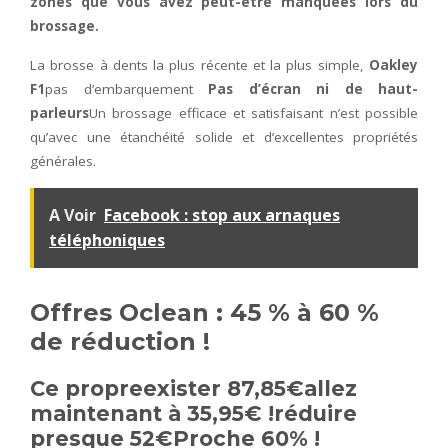
zones que vous avez peut-être manquées lors du
brossage.
La brosse à dents la plus récente et la plus simple,
Oakley
F1
pas d’embarquement
Pas d’écran ni de haut-
parleurs
Un brossage efficace et satisfaisant n’est possible
qu’avec une étanchéité solide et d’excellentes propriétés
générales.
A Voir
Facebook : stop aux arnaques
téléphoniques
Offres Oclean : 45 % à 60 %
de réduction !
Ce
propre
exister
87,85€
allez
maintenant à
35,95€
!réduire
presque
52€
Proche
60%
!