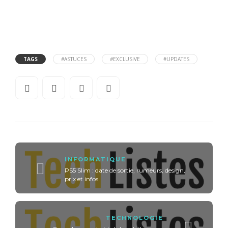
TAGS
#ASTUCES
#EXCLUSIVE
#UPDATES
INFORMATIQUE
PS5 Slim : date de sortie, rumeurs, design,
prix et infos
TECHNOLOGIE