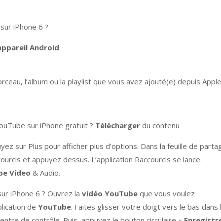
sur iPhone 6 ?
appareil Android
eau, l’album ou la playlist que vous avez ajouté(e) depuis Appl
ouTube sur iPhone gratuit ?
Télécharger
du contenu
z sur Plus pour afficher plus d’options. Dans la feuille de parta
courcis et appuyez dessus. L’application Raccourcis se lance.
be Video
& Audio.
ur iPhone 6 ? Ouvrez la
vidéo YouTube
que vous voulez
plication de
YouTube
. Faites glisser votre doigt vers le bas dans 
 Centre de contrôle. Puis, appuyez le bouton circulaire «
Enregistr