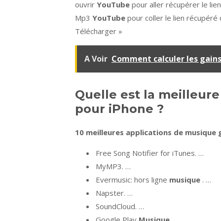
ouvrir
YouTube
pour aller récupérer le lie
Mp3
YouTube
pour coller le lien récupéré 
Télécharger »
A Voir
Comment calculer les gain
Quelle est la meilleur
pour iPhone ?
10
meilleures applications de musique 
Free Song Notifier for iTunes. …
MyMP3. …
Evermusic: hors ligne
musique
. …
Napster. …
SoundCloud. …
Google Play
Musique
. …