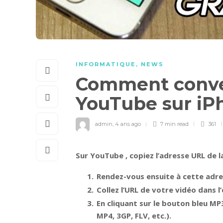
INFORMATIQUE
,
NEWS
Comment conver
YouTube sur iP
admin
,
4 ans ago
7 min
read
361
Sur
YouTube
, copiez l’adresse URL de
Rendez-vous ensuite à cette adre
Collez l’URL de votre vidéo dans l
En cliquant sur le bouton bleu MP
MP4, 3GP, FLV, etc.).