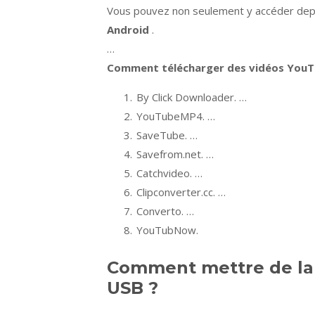
Vous pouvez non seulement y accéder depu
Android
.
…
Comment
télécharger des vidéos
You
By Click Downloader. …
YouTubeMP4. …
SaveTube. …
Savefrom.net. …
Catchvideo. …
Clipconverter.cc. …
Converto. …
YouTubNow.
Comment mettre de la
USB ?