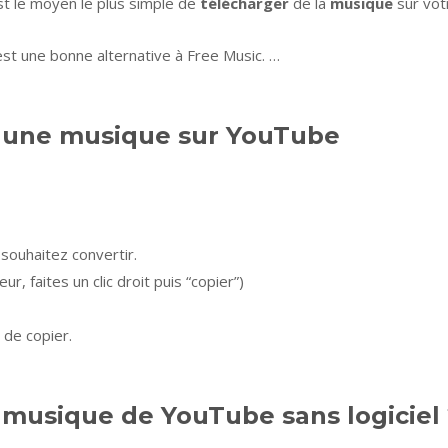
est le moyen le plus simple de
télécharger
de la
musique
sur vot
est une bonne alternative à Free Music. …
une musique sur YouTube
souhaitez convertir.
r, faites un clic droit puis “copier”)
 de copier.
musique de YouTube sans logiciel 