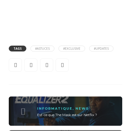
TAGS
#ASTUCES
#EXCLUSIVE
#UPDATES
INFORMATIQUE
,
NEWS
Est-ce que The Mask est sur Netflix ?