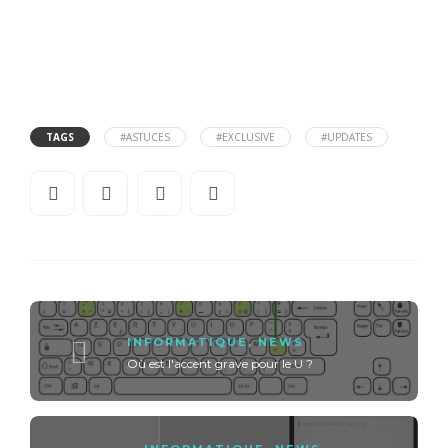
TAGS
#ASTUCES
#EXCLUSIVE
#UPDATES
INFORMATIQUE
,
NEWS
Où est l'accent grave pour le U ?