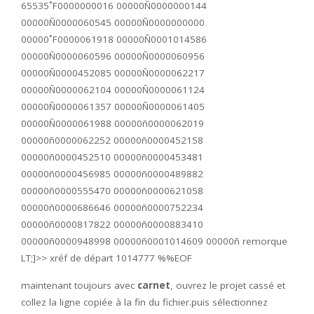
65535˚F0000000016 00000Ñ0000000144
00000Ñ0000060545 00000Ñ0000000000
00000˚F0000061918 00000Ñ0001014586
00000Ñ0000060596 00000Ñ0000060956
00000Ñ0000452085 00000Ñ0000062217
00000Ñ0000062104 00000Ñ0000061124
00000Ñ0000061357 00000Ñ0000061405
00000Ñ0000061988 00000ñ0000062019
00000ñ0000062252 00000ñ0000452158
00000ñ0000452510 00000ñ0000453481
00000ñ0000456985 00000ñ0000489882
00000ñ0000555470 00000ñ0000621058
00000ñ0000686646 00000ñ0000752234
00000ñ0000817822 00000ñ0000883410
00000ñ0000948998 00000ñ0001014609 00000ñ remorque
LT;]>> xréf de départ 1014777 %%EOF
maintenant toujours avec
carnet
, ouvrez le projet cassé et
collez la ligne copiée à la fin du fichier.puis sélectionnez