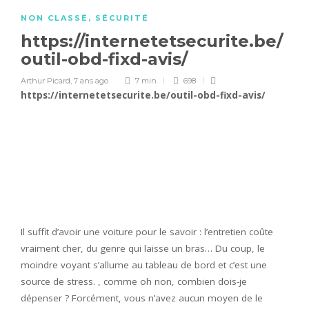
NON CLASSÉ
,
SÉCURITÉ
https://internetetsecurite.be/
outil-obd-fixd-avis/
Arthur Picard
,
7 ans ago
7 min
698
https://internetetsecurite.be/outil-obd-fixd-avis/
Il suffit d’avoir une voiture pour le savoir : l’entretien coûte
vraiment cher, du genre qui laisse un bras… Du coup, le
moindre voyant s’allume au tableau de bord et c’est une
source de stress. , comme oh non, combien dois-je
dépenser ? Forcément, vous n’avez aucun moyen de le