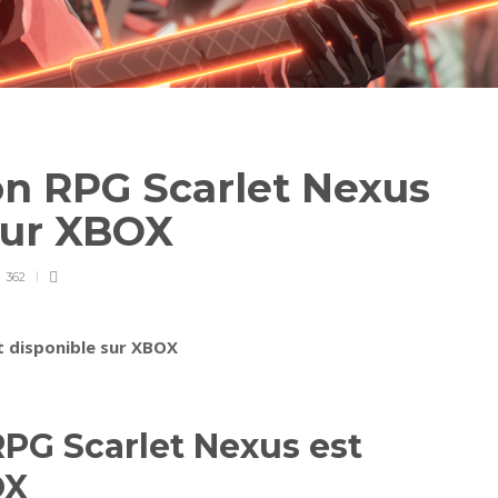
on RPG Scarlet Nexus
 sur XBOX
362
t disponible sur XBOX
PG Scarlet Nexus est
OX