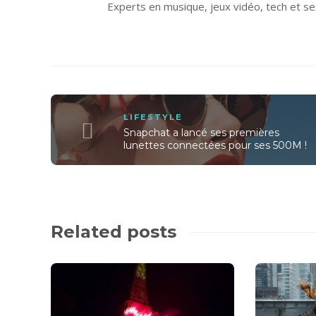
Experts en musique, jeux vidéo, tech et se
LIFESTYLE
Snapchat a lancé ses premières
lunettes connectées pour ses 500M !
Related posts