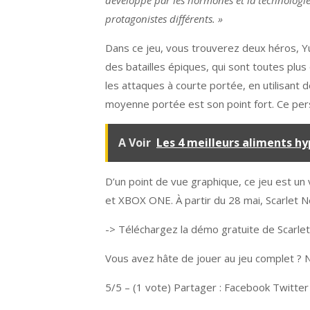
développé par les hormones et la technologi
protagonistes différents. »
Dans ce jeu, vous trouverez deux héros, Yu
des batailles épiques, qui sont toutes plu
les attaques à courte portée, en utilisant
moyenne portée est son point fort. Ce pers
A Voir
Les 4 meilleurs aliments h
D’un point de vue graphique, ce jeu est un
et XBOX ONE. À partir du 28 mai, Scarlet N
-> Téléchargez la démo gratuite de Scarle
Vous avez hâte de jouer au jeu complet ? N
5/5 – (1 vote) Partager : Facebook Twitte