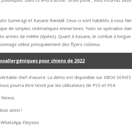
e psioniques. Dans ce RPG d’action “brain punk”, vous incarnez deux
ito Sumeragi et Kasane Randall. Ceux-ci sont habilités à vous fai
s que de simples cinématiques immersives. Yuito se spécialise dan
 des armes de mêlée (épées). Quant à Kasane, le combat à longue
onnage utilise principalement des flyers coûteux.
ypoallergéniques pour chiens de 2022
 véritable chef-d’œuvre. La démo est disponible sur XBOX SERIES
exus pourra être testé par les utilisateurs de PS5 et PS4.
t Nexus.
ous aussi !
r WhatsApp Eleysiss