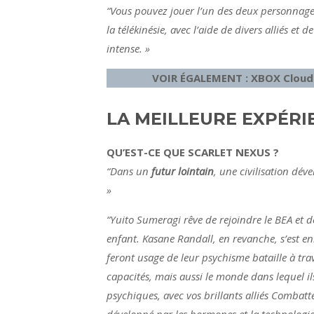
“Vous pouvez jouer l’un des deux personnage
la télékinésie, avec l’aide de divers alliés 
intense. »
VOIR ÉGALEMENT : XBOX Cloud G
LA MEILLEURE EXPÉRIE
QU’EST-CE QUE SCARLET NEXUS ?
“Dans un
futur lointain
, une civilisation dév
»
“Yuito Sumeragi rêve de rejoindre le BEA et de 
enfant. Kasane Randall, en revanche, s’est e
feront usage de leur psychisme bataille à tr
capacités, mais aussi le monde dans lequel ils
psychiques, avec vos brillants alliés Comba