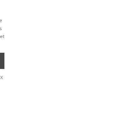
re
s
 et
 X