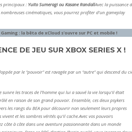
s principaux :
Yuito Sumeragi ou Kasane Randall
Avec la puissance 
et de nombreuses cinématiques, vous pourrez profiter d’un gameplay
aming : la bêta de xCloud s’ouvre sur PC et mobile !
NCE DE JEU SUR XBOX SERIES X !
eloppée par le “pouvoir” est ravagée par un “autre” qui descend du cie
suivre les traces de l’homme qui lui a sauvé la vie lorsqu’il était
nrôlé en raison de son grand pouvoir. Ensemble, ces deux psykers
avers les rangs du BEA pour découvrir non seulement leurs propres
 vivent et les sombres vérités qu’il cache.Avec vos pouvoirs
ttez côte à côte dans une aventure passionnante dans un monde