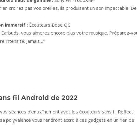
 Android haut de gamme :
Sony WF-1000XM4
n croirez pas vos oreilles, ils produisent un son impeccable. De
on immersif :
Écouteurs Bose QC
 QC Earbuds, vous aimerez encore plus votre musique. Préparez-vo
e intensité. Jamais…”
ans fil Android de 2022
vos séances d’entraînement avec les écouteurs sans fil Reflect
 sa polyvalence vous rendront accro à ces gadgets en un rien de