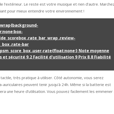
de l’extérieur. Le reste est votre musique et rien d’autre. Marche
iant pour mieux entendre votre environnement !
_wrap{background-
r:none;box-
de_scorebox .rate_bar_wrap .review-
_box .rate-bar
.wpsm_score_box .user-rate{float:none;} Note moyenne
et sécurité 9,2 Facilité d'utilisation 9 Prix 8,8 Fiabilité
ctile, très pratique à utiliser. Côté autonomie, vous serez
ra-auriculaires peuvent tenir jusqu’à 24h. Même si la batterie est
ra une heure d’utilisation. Vous pouvez facilement les emmener 