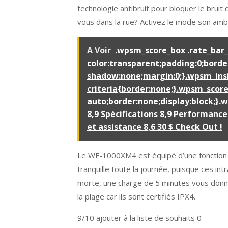
technologie antibruit pour bloquer le bruit 
vous dans la rue? Activez le mode son amb
A Voir
.wpsm_score_box .rate_bar
color:transparent;padding:0;borde
shadow:none;margin:0;}.wpsm_insi
criteria{border:none;}.wpsm_score
auto;border:none;display:block;}
8,9 Spécifications 8,9 Performances 
et assistance 8,6 30 $ Check Out !
Le WF-1000XM4 est équipé d’une fonction ta
tranquille toute la journée, puisque ces int
morte, une charge de 5 minutes vous donne
la plage car ils sont certifiés IPX4.
9/10
ajouter à la liste de souhaits 0