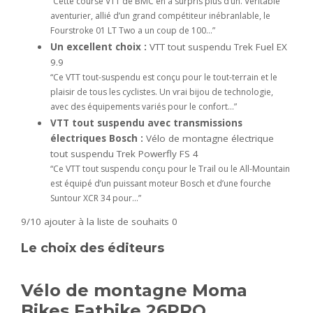
“Cette course VTT de BMC en a surpris plus d’un. Véritable
aventurier, allié d’un grand compétiteur inébranlable, le
Fourstroke 01 LT Two a un coup de 100…”
Un excellent choix :
VTT tout suspendu Trek Fuel EX
9.9
“Ce VTT tout-suspendu est conçu pour le tout-terrain et le
plaisir de tous les cyclistes. Un vrai bijou de technologie,
avec des équipements variés pour le confort…”
VTT tout suspendu avec transmissions
électriques Bosch :
Vélo de montagne électrique
tout suspendu Trek Powerfly FS 4
“Ce VTT tout suspendu conçu pour le Trail ou le All-Mountain
est équipé d’un puissant moteur Bosch et d’une fourche
Suntour XCR 34 pour…”
9/10
ajouter à la liste de souhaits 0
Le choix des éditeurs
Vélo de montagne Moma
Bikes Fatbike 26PRO