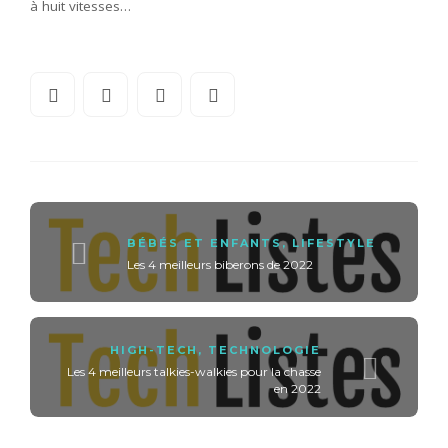
à huit vitesses…
BÉBÉS ET ENFANTS
,
LIFESTYLE
Les 4 meilleurs biberons de 2022
HIGH-TECH
,
TECHNOLOGIE
Les 4 meilleurs talkies-walkies pour la chasse
en 2022