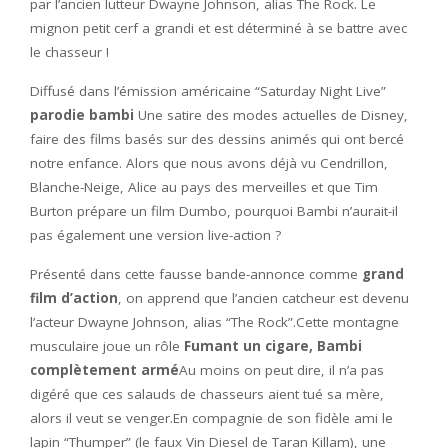
par l’ancien lutteur Dwayne Johnson, alias The Rock. Le
mignon petit cerf a grandi et est déterminé à se battre avec
le chasseur !
Diffusé dans l’émission américaine “Saturday Night Live”
parodie bambi
Une satire des modes actuelles de Disney,
faire des films basés sur des dessins animés qui ont bercé
notre enfance. Alors que nous avons déjà vu Cendrillon,
Blanche-Neige, Alice au pays des merveilles et que Tim
Burton prépare un film Dumbo, pourquoi Bambi n’aurait-il
pas également une version live-action ?
Présenté dans cette fausse bande-annonce comme
grand
film d’action
, on apprend que l’ancien catcheur est devenu
l’acteur Dwayne Johnson, alias “The Rock”.Cette montagne
musculaire joue un rôle
Fumant un cigare, Bambi
complètement armé
Au moins on peut dire, il n’a pas
digéré que ces salauds de chasseurs aient tué sa mère,
alors il veut se venger.En compagnie de son fidèle ami le
lapin “Thumper” (le faux Vin Diesel de Taran Killam), une