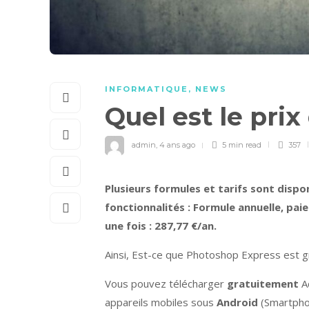
INFORMATIQUE
,
NEWS
Quel est le pri
admin
,
4 ans ago
5 min
read
357
Plusieurs formules et tarifs
sont
dispon
fonctionnalités : Formule annuelle, pa
une fois : 287,77 €/an.
Ainsi, Est-ce que Photoshop Express est gr
Vous pouvez télécharger
gratuitement
A
appareils mobiles sous
Android
(Smartphon