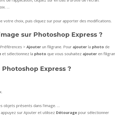
t de l’application, cliquez sur en bas à droite de l’écran.
oix. …
de votre choix, puis cliquez sur pour apporter des modifications.
image sur Photoshop Express ?
> Préférences >
Ajouter
un filigrane. Pour
ajouter
la
photo
de
e
et sélectionnez la
photo
que vous souhaitez
ajouter
en filigra
 Photoshop Express ?
x.
es objets présents dans l’image. …
 appuyez sur Ajouter et utilisez
Détourage
pour sélectionner