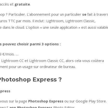
’accès et
gratuite
.
p ? Particulier. L’abonnement pour un particulier
se
fait à traver
ros TTC par mois. Il inclut : Lightroom, Lightroom Classic,
ans le cloud. L’option « une seule application » est aussi valabl
s pouvez
choisir
parmi 3 options :
9 €/mois. …
 Lightroom CC et Lightroom Classic CC, alors cela vous coûtera
ment pour un usage sur ordinateur de bureau.
hotoshop Express ?
xpress
-vous sur la page
Photoshop Express
ou sur Google Play Store.
nez l’
app Photoshop Express
Photo Editor.