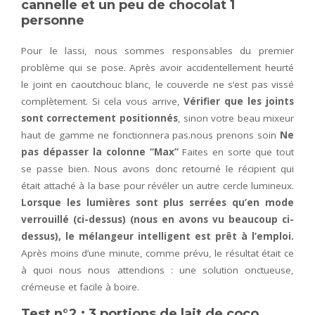
cannelle et un peu de chocolat 1
personne
Pour le lassi, nous sommes responsables du premier
problème qui se pose. Après avoir accidentellement heurté
le joint en caoutchouc blanc, le couvercle ne s’est pas vissé
complètement. Si cela vous arrive,
Vérifier que les joints
sont correctement positionnés
, sinon votre beau mixeur
haut de gamme ne fonctionnera pas.nous prenons soin
Ne
pas dépasser la colonne “Max”
Faites en sorte que tout
se passe bien. Nous avons donc retourné le récipient qui
était attaché à la base pour révéler un autre cercle lumineux.
Lorsque les lumières sont plus serrées qu’en mode
verrouillé (ci-dessus) (nous en avons vu beaucoup ci-
dessus), le mélangeur intelligent est prêt à l’emploi.
Après moins d’une minute, comme prévu, le résultat était ce
à quoi nous nous attendions : une solution onctueuse,
crémeuse et facile à boire.
Test n°2 : 3 portions de lait de coco,