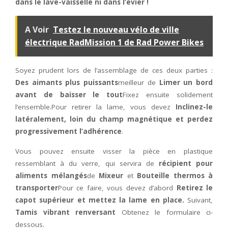
dans le lave-vaisselle ni dans l’évier !
A Voir
Testez le nouveau vélo de ville
électrique RadMission 1 de Rad Power Bikes
Soyez prudent lors de l’assemblage de ces deux parties :
Des aimants plus puissants
meilleur de
Limer un bord
avant de baisser le tout
Fixez ensuite solidement
l’ensemble.Pour retirer la lame, vous devez
Inclinez-le
latéralement, loin du champ magnétique et perdez
progressivement l’adhérence
.
Vous pouvez ensuite visser la pièce en plastique
ressemblant à du verre, qui servira de
récipient pour
aliments mélangés
de
Mixeur
et
Bouteille thermos à
transporter
Pour ce faire, vous devez d’abord
Retirez le
capot supérieur et mettez la lame en place.
Suivant,
Tamis vibrant renversant
Obtenez le formulaire ci-
dessous.