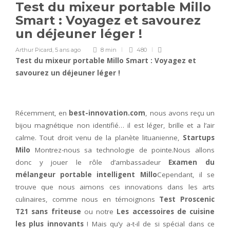
Test du mixeur portable Millo
Smart : Voyagez et savourez
un déjeuner léger !
Arthur Picard
,
5 ans ago
8 min
480
Test du mixeur portable Millo Smart : Voyagez et
savourez un déjeuner léger !
Récemment, en
best-innovation.com
, nous avons reçu un
bijou magnétique non identifié… il est léger, brille et a l’air
calme. Tout droit venu de la planète lituanienne,
Startups
Milo
Montrez-nous sa technologie de pointe.Nous allons
donc y jouer le rôle d’ambassadeur
Examen du
mélangeur portable intelligent Millo
Cependant, il se
trouve que nous aimons ces innovations dans les arts
culinaires, comme nous en témoignons
Test Proscenic
T21 sans friteuse
ou notre
Les accessoires de cuisine
les plus innovants
! Mais qu’y a-t-il de si spécial dans ce