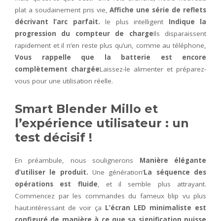
plat a soudainement pris vie,
Affiche une série de reflets
décrivant l’arc parfait.
le plus intelligent
Indique la
progression du compteur de charge
Ils disparaissent
rapidement et il n’en reste plus qu’un, comme au téléphone,
Vous rappelle que la batterie est encore
complètement chargée
Laissez-le alimenter et préparez-
vous pour une utilisation réelle.
Smart Blender Millo et
l’expérience utilisateur : un
test décisif !
En préambule, nous soulignerons
Manière élégante
d’utiliser le produit.
Une génération’
La séquence des
opérations est fluide
, et il semble plus attrayant.
Commencez par les commandes du fameux blip vu plus
haut.intéressant de voir ça
L’écran LED minimaliste est
configuré de manière à ce que sa signification puisse