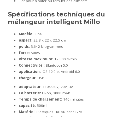
Lier pour ajouter ou remuer des aliments
Spécifications techniques du
mélangeur intelligent Millo
Modèle
:
une
aspect:
22,8 x 22 x 22,5 cm
poids:
3.642 kilogrammes
force:
500W
Vitesse maximum:
12 800 tr/min
Connectivité :
Bluetooth 5.0
application:
iOS 12.0 et Android 6.0
chargeur:
USB-C
adaptateur:
110/220V, 20V, 3A
La batterie:
Li-ion, 3000 mAh
Temps de chargement:
140 minutes
capacité:
500ml
Matériel:
Plastiques TRITAN sans BPA