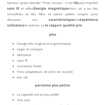
fameux space blender ?Trois choses : il est
lié
peut marcher
sans fil
et utilise
Énergie magnétique
Alors on a eu des
smoothies et des filles et autres petites soupes pour
découvrir son
caractéristique
test
expérience
utilisateur
et estimer sa
le rapport qualité prix
.
plus
Design très original et ergonomique
Léger et compact
silencieux
sans fil
connexion fluide
Trois adaptateurs de prise de courant
très sûr
personne plus petite
La capacité est un peu petite
Très cher