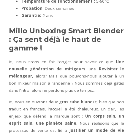
Température de fonctionnement :
5-60°C
Probation:
Deux semaines
Garantie:
2 ans
Millo Unboxing Smart Blender
: Ça sent déjà le haut de
gamme !
Ici, nous tirons en fait l’onglet pour savoir ce que
Une
nouvelle génération de mitigeurs
. une
Revisiter le
mélangeur
, alors? Mais que pouvons-nous ajouter à un
bon mixeur maison à l’ancienne ? Nous sommes déjà gâtés
dans l’intro, alors ne perdons plus de temps…
Ici, nous en ouvrons deux
gros cube blanc
Et, bien que non
traduit en français, l’accueil a été chaleureux. En clair, les
enjeux que défend la marque sont :
Un corps sain, un
esprit sain, une planète saine.
Nous réalisons que le
processus de vente est lié à
Justifier un mode de vie