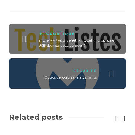
INFORMATIQUE
Shure MV7 vs Blue Yeti X : Quel microphone
USB devriez-vous acheter ?
SÉCURITÉ
Octets de logiciels malveillants
Related posts