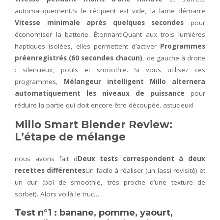
automatiquement.Si le récipient est vide, la lame démarre
Vitesse minimale après quelques secondes
pour
économiser la batterie. Étonnant!Quant aux trois lumières
haptiques isolées, elles permettent d’activer
Programmes
préenregistrés (60 secondes chacun)
, de gauche à droite
: silencieux, pouls et smoothie. Si vous utilisez ces
programmes,
Mélangeur intelligent Millo
alternera
automatiquement les niveaux de puissance
pour
réduire la partie qui doit encore être découpée. astucieux!
Millo Smart Blender Review:
L’étape de mélange
nous avons fait d
Deux tests correspondent à deux
recettes différentes
Un facile à réaliser (un lassi revisité) et
un dur (bol de smoothie, très proche d’une texture de
sorbet). Alors voilà le truc…
Test n°1 : banane, pomme, yaourt,