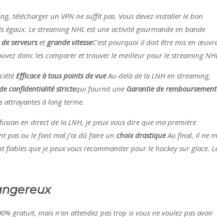
g, télécharger un VPN ne suffit pas. Vous devez installer le bon
créés égaux. Le streaming NHL est une activité gourmande en bande
 de serveurs
et
grande vitesse
C’est pourquoi il doit être mis en œuvr
uvez donc les comparer et trouver le meilleur pour le streaming NH
ociété
Efficace à tous points de vue
Au-delà de la LNH en streaming,
de confidentialité stricte
qui fournit une
Garantie de remboursement
es attrayantes à long terme.
ffusion en direct de la LNH, je peux vous dire que ma première
nt pas ou le font mal.j’ai dû faire un
choix drastique
Au final, il ne 
t fiables que je peux vous recommander pour le hockey sur glace. L
dangereux
0% gratuit, mais n’en attendez pas trop si vous ne voulez pas avoir