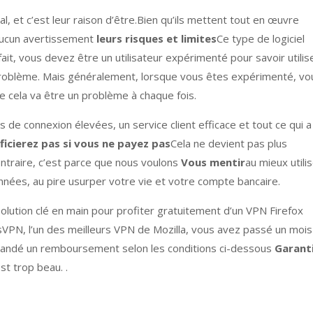
l, et c’est leur raison d’être.Bien qu’ils mettent tout en œuvre
t aucun avertissement
leurs risques et limites
Ce type de logiciel
ait, vous devez être un utilisateur expérimenté pour savoir utilis
problème. Mais généralement, lorsque vous êtes expérimenté, vo
ue cela va être un problème à chaque fois.
de connexion élevées, un service client efficace et tout ce qui a
ficierez pas si vous ne payez pas
Cela ne devient pas plus
contraire, c’est parce que nous voulons
Vous mentir
au mieux utili
ées, au pire usurper votre vie et votre compte bancaire.
 solution clé en main pour profiter gratuitement d’un VPN Firefox
PN, l’un des meilleurs VPN de Mozilla, vous avez passé un mois
mandé un remboursement selon les conditions ci-dessous
Garant
est trop beau. .