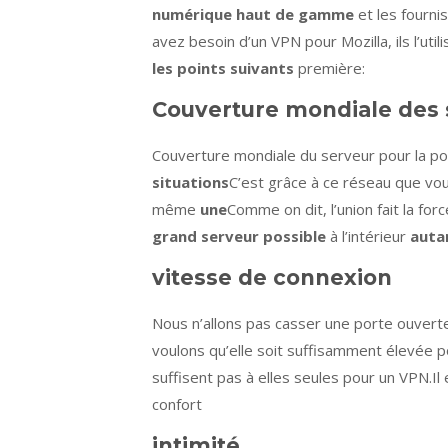
numérique haut de gamme
et les fourn
avez besoin d’un VPN pour Mozilla, ils l’uti
les points suivants
première:
Couverture mondiale des 
Couverture mondiale du serveur pour la p
situations
C’est grâce à ce réseau que vo
même
une
Comme on dit, l’union fait la f
grand serveur possible
à l’intérieur
auta
vitesse de connexion
Nous n’allons pas casser une porte ouverte 
voulons qu’elle soit suffisamment élevée p
suffisent pas à elles seules pour un VPN.Il
confort
intimité