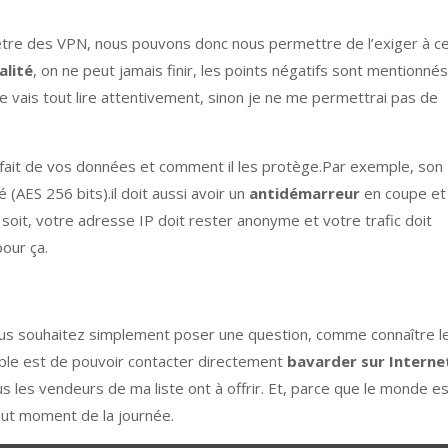
d’être des VPN, nous pouvons donc nous permettre de l’exiger à c
alité
, on ne peut jamais finir, les points négatifs sont mentionnés
 je vais tout lire attentivement, sinon je ne me permettrai pas de
 fait de vos données et comment il les protège.Par exemple, son
é (AES 256 bits).il doit aussi avoir un
antidémarreur
en coupe et
n soit, votre adresse IP doit rester anonyme et votre trafic doit
pour ça.
us souhaitez simplement poser une question, comme connaître l
imple est de pouvoir contacter directement
bavarder sur Interne
s les vendeurs de ma liste ont à offrir. Et, parce que le monde e
tout moment de la journée.