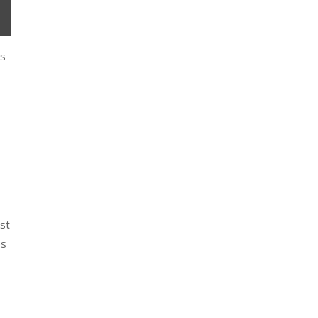
es
st
es