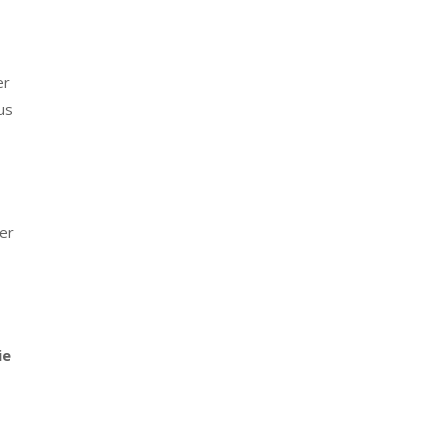
er
us
ser
ie