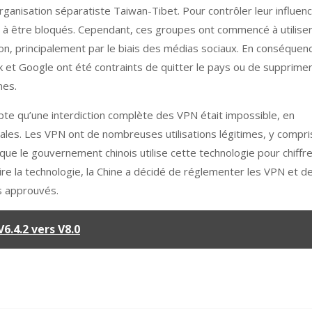
’organisation séparatiste Taiwan-Tibet. Pour contrôler leur influenc
 à être bloqués. Cependant, ces groupes ont commencé à utilise
ion, principalement par le biais des médias sociaux. En conséquen
et Google ont été contraints de quitter le pays ou de supprime
mes.
pte qu’une interdiction complète des VPN était impossible, en
iales. Les VPN ont de nombreuses utilisations légitimes, y compri
ue le gouvernement chinois utilise cette technologie pour chiffr
dire la technologie, la Chine a décidé de réglementer les VPN et d
es approuvés.
6.4.2 vers V8.0
TECHNOLOGIE
.wpsm_score_box .rate_bar_wrap{
couleur d'arrière-plan : transparent ;
rembourrage : 0 ; bordure : aucune ;
ombre de la boîte : aucune ; marge : 0}