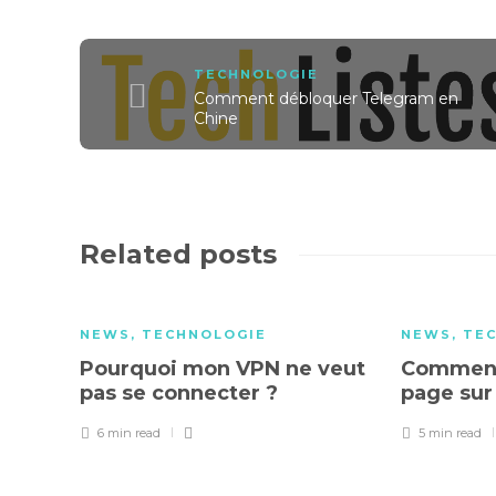
TECHNOLOGIE
Comment débloquer Telegram en
Chine
Related posts
NEWS
,
TECHNOLOGIE
NEWS
,
TE
Pourquoi mon VPN ne veut
Comment 
pas se connecter ?
page su
6 min
read
5 min
read