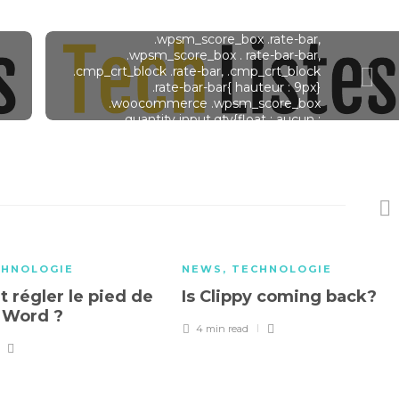
.wpsm_inside_scorebox .rate_bar_wrap
.review-criteria{ bordure : aucune}
.wpsm_score_box .rate-bar,
.wpsm_score_box . rate-bar-bar,
.cmp_crt_block .rate-bar, .cmp_crt_block
.rate-bar-bar{ hauteur : 9px}
.woocommerce .wpsm_score_box
.quantity input.qty{float : aucun ;
marge : 0 auto ; bordure : aucun ;
affichage : block;} .wpsm_score_box
.user-rate{ float: none;} Note moyenne
9,4 Caractéristiques 8,8 Performances
et sécurité 9,4 Facilité d'utilisation 9,6
Prix 9,7 Fiabilité et assistance 9,3 7,10 €
Voir les offres !
CHNOLOGIE
NEWS
,
TECHNOLOGIE
régler le pied de
Is Clippy coming back?
r Word ?
4 min
read