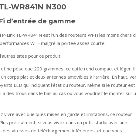
k TL-WR841N N300
iFi d’entrée de gamme
 TP-Link TL-WR841N est l’un des routeurs Wi-Fi les moins chers d
 performances Wi-F malgré la portée assez courte.
’autres sites pour ce produit
t ne pèse que 229 grammes, ce qui le rend compact et léger. Il
un corps plat et deux antennes amovibles à l’arrière. En haut, ve
yants LED qui indiquent l’état du routeur. Même si le routeur est
il a des trous dans le bas au cas où vous voudriez le monter sur 
 vivre avec quelques mises en garde et limitations, ce routeur
Plus précisément, si vous vivez dans un petit studio avec une
 des vitesses de téléchargement inférieures, et que vous