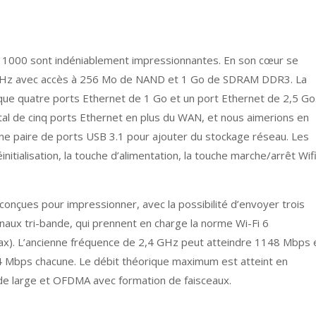
11000 sont indéniablement impressionnantes. En son cœur se
 GHz avec accès à 256 Mo de NAND et 1 Go de SDRAM DDR3. La
que quatre ports Ethernet de 1 Go et un port Ethernet de 2,5 Go
 total de cinq ports Ethernet en plus du WAN, et nous aimerions en
une paire de ports USB 3.1 pour ajouter du stockage réseau. Les
éinitialisation, la touche d’alimentation, la touche marche/arrêt Wif
 conçues pour impressionner, avec la possibilité d’envoyer trois
naux tri-bande, qui prennent en charge la norme Wi-Fi 6
x). L’ancienne fréquence de 2,4 GHz peut atteindre 1148 Mbps 
4 Mbps chacune. Le débit théorique maximum est atteint en
de large et OFDMA avec formation de faisceaux.