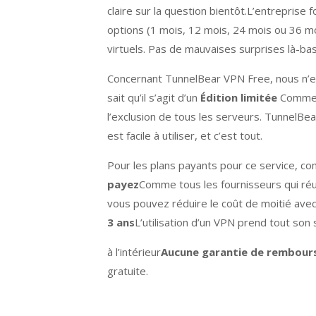
claire sur la question bientôt.L’entreprise f
options (1 mois, 12 mois, 24 mois ou 36 mo
virtuels. Pas de mauvaises surprises là-bas
Concernant TunnelBear VPN Free, nous n’e
sait qu’il s’agit d’un
Édition limitée
Comme n
l’exclusion de tous les serveurs. TunnelBear
est facile à utiliser, et c’est tout.
Pour les plans payants pour ce service, c
payez
Comme tous les fournisseurs qui réus
vous pouvez réduire le coût de moitié ave
3 ans
L’utilisation d’un VPN prend tout so
à l’intérieur
Aucune garantie de rembou
gratuite.