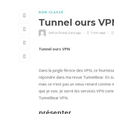
NON CLASSÉ
Tunnel ours V
Arthur Picard
,
5 ans ago
7 min
read
Tunnel ours VPN
Dans la jungle féroce des VPN, ce fournisseu
répondre dans ma revue TunnelBear. En surf
mais ce n’est pas un vieux renard comme moi
que je vois. Je serre les services VPN comme
TunnelBear VPN.
présenter