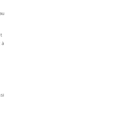
au
t
 à
si